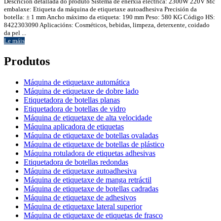
Descrición detallada do produto Sistema de enerxía eléctrica: 2300W 220V Mc
embalaxe: Etiqueta da máquina de etiquetaxe autoadhesiva Precisión da
botella: ± 1 mm Ancho máximo da etiqueta: 190 mm Peso: 580 KG Código HS:
8422303090 Aplicacións: Cosméticos, bebidas, limpeza, deterxente, coidado
da pel ...
Le máis
Produtos
Máquina de etiquetaxe automática
Máquina de etiquetaxe de dobre lado
Etiquetadora de botellas planas
Etiquetadora de botellas de vidro
Máquina de etiquetaxe de alta velocidade
Máquina aplicadora de etiquetas
Máquina de etiquetaxe de botellas ovaladas
Máquina de etiquetaxe de botellas de plástico
Máquina rotuladora de etiquetas adhesivas
Etiquetadora de botellas redondas
Máquina de etiquetaxe autoadhesiva
Máquina de etiquetaxe de manga retráctil
Máquina de etiquetaxe de botellas cadradas
Máquina de etiquetaxe de adhesivos
Máquina de etiquetaxe lateral superior
Máquina de etiquetaxe de etiquetas de frasco